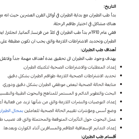
التاريخ:
بدأ طب الطيران مع بداية الطيران في أوائل القرن العشرين حيث انه م
هناك مشاكل في اختيار طاقم الرحلة.
ففي عام 1910م بدأ طب الطيران في كلاً من فرنسا, ألمانيا, ا
الطيران وتحديد الاشتراطات اللازمة والتي يجب ان تكون مطبقة على
أهداف طب الطيران:
يهدف وجود طب الطيران الى تحقيق عدة أهداف مهمة جداً ولاتقل 
إعداد المتطلبات والاشتراطات الصحية لتكنيك الطيران.
تحديد الاشتراطات الصحية اللازمة طواقم الطيران بشكل دقيق.
متابعة الحالة الصحية لبعض موظفي الطيران بشكل دقيق ودوري.
البحث والتطوير الدائم و المستمر للمناهج والبحوث الطبية والنفسية 
إعداد التوصيات والنشرات اللازمة والتي من شأنها تزيد من فعالية أع
وضع أسس ومؤشرات تقييم الحالة الصحية للعاملين
بمجال الطيران
عمل البحوث حول التأثيرات المتوقعة والمحتملة والتي قد تصيب طوا
إعداد التدابير الإسعافية الطاقم والمسافرين أثناء الكوارث وبعدها.
أقسام طب الطيران: