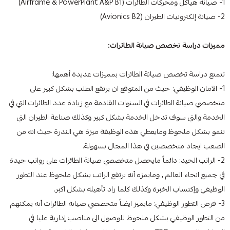
1- صيانة هياكل ومحركات الطائرات (Airframe & PowerPlant A&P B1)
2- صيانة إلكترونيات الطيران (Avionics B2)
مميزات دراسة تخصص صيانة الطائرات:
تتمتع دراسة تخصص صيانة الطائرات بمميزات عديدة أهمها:
1- الآمان الوظيفي: حيث من المتوقع ان يرتفع الطلب بشكل كبير على
متخصصي صيانة الطائرات في السنوات القادمة مع زيادة عدد الطائرات التي في
الخدمة والتي سوف تدخل الخدمة بشكل كبير وكذلك صناعة الطيران التي
تنمو بشكل ملحوظ ومايعطي هذه الوظيفة ميزة هي الندرة حيث انه من
الصعب ايجاد متخصصين في هذا المجال بسهولة.
2- الراتب الجيد: دائماً مايحصل متخصصي صيانة الطائرات على رواتب جيدة
في جميع انحاء العالم , ومايمزه أنه يرتفع الراتب بشكل ملحوظ عند التطور
الوظيفي وإكتساب الخبرة وكذلك كلما زاد تأهيله بشكل اكبر.
3- فرص التطور الوظيفي: مايميز ايضاً متخصصي صيانة الطائرات أنه يمكنهم
من التطور الوظيفي بشكل ملحوظ للوصول الى مناصب إدارية عليا في