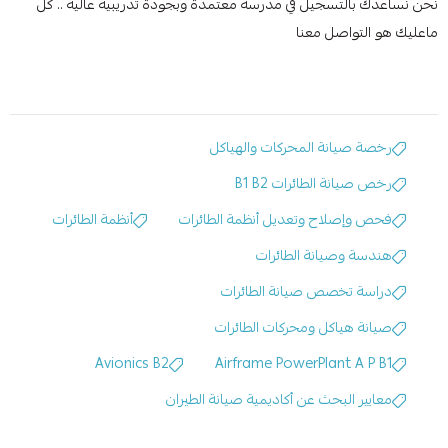
نحن نساعدك بالتسجيل في مدرسة معتمدة وبجودة تدريبية عالية .. كل
ماعليك هو التواصل معنا
رخصة صيانة المحركات والهياكل
رخص صيانة الطائرات B1 B2
فحص وإصلاح وتعديل أنظمة الطائرات
أنظمة الطائرات
هندسة وصيانة الطائرات
دراسة تخصص صيانة الطائرات
صيانة هياكل ومحركات الطائرات
Avionics B2
Airframe PowerPlant A P B1
معايير البحث عن أكاديمية صيانة الطيران