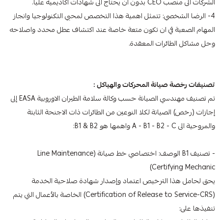
الشركات الى منصب CEO بدون ان يحتاج الى شهادات اكاديمية عليا.
4- الرضا الشخصي: تتمثل اهمية هذا التخصص لمحبي التكنولوجيا وانجاز
المهام الصعبة في ان تكون متعة خاصة عند اكتشاف عطل محدد واصلاحه
وحل مشاكل الطائرات المعقدة.
تصنيفات رخصة صيانة المحركات والهياكل :
تم تصنيف مهندسي الصيانة حسب وكالة سلامة الطيران الاوروبية EASA إلى
إجازات (رخص) الصيانة لكلا النوعين من الطائرات ذات الاجنحة الثابتة
والمروحية الى A - B1 - B2 - C واهمها هو B1 & B2:
- تصنيف B1 الوصف: اختصاصي خط صيانة (Line Maintenance
Certifying Mechanic)
يحق لحامل هذا الترخيص اعتماد وإصدار شهادة صلاحية الخدمة
(Certification of Release to Service-CRS) الخاصة بالأعمال التي يتم
تنفيذها على: