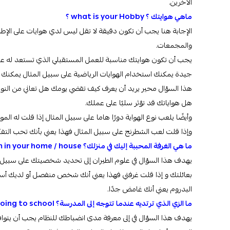
الآخرين.
ماهي هوايتك ؟ what is your Hobby ؟
الإجابة هنا يجب أن تكون دقيقة لا تقل ليس لدي هوايات على الإطلاق
والمجمعات.
يجب أن تكون هوايتك مناسبة للعمل المستقبلي الذي تستعد له عل
جيدة يمكنك استخدام الهوايات الرياضية على سبيل المثال يمكنك القو
هذا السؤال محير يريد أن يعرف كيف تقضي يومك هل تعاني من النوم
هل هواياتك قد تؤثر سلبًا على عملك.
وأيضًا يلعب نوع الهواية دورًا هاما على سبيل المثال إذا قلت له ا
وإذا قلت لعب الشطرنج على سبيل المثال فهذا يعني بأنك تحب التفك
ما هي الغرفة المحببة إليك في منزلك؟
What is your favorite room in your home / house
يهدف هذا السؤال في علوم الطيران إلى تحديد شخصيتك على سبيل 
بعائلتك و إذا قلت غرفتي فهذا يعني أنك شخص منفصل أو لديك أسر
البدروم يعني أنك غامض جدًا.
ما الزي الذي ترتديه عندما تتوجه إلى المدرسة؟ What to wear when going to school؟
يهدف هذا السؤال في إلى معرفة مدى انضباطك للنظام يجب أن يتوا