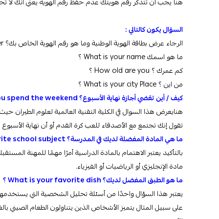
هنا يجب أن تتذكر رقم هويتك عدم حفظ رقم الهوية يعني أنك لا ت
السؤال يكون كالتالي :
الرجاء عرض بطاقة الهوية الوطنية وما هو رقم الهوية الخاص بك؟ Please show me your national ID and what is your ID number؟
ما هو اسمك What is your name ؟
كم عمرك ؟ How old are you ؟
من اين ؟ What is your city Place ؟
كيف / أين تقضي أجازة نهاية الأسبوع؟
How/ where do you spend the weekend؟
هنايعرض هذا السوال في
الكلية التقنية العالمية لعلوم الطيران حيث
تقول إنك تجتمع مع الأصدقاء للعب كرة القدم أو أن نهاية الأسبوع ه
ما هي المادة المفضلة لديك في المدرسة؟
ite school subject
بالتأكيد يعتبر الاهتمام بالمادة الدراسية أمرًا مهمًا للمهنة المست
مادة الإنجليزي أو الرياضيات أو الفيزياء.
ما هو الطبق المفضل لديك؟
What is your favorite dish
؟
يعتبر هذا السؤال واحدًا من أسئلة تحليل الشخصية التي يستخد
على سبيل المثال يتميز الأشخاص الذين يتناولون الطعام الصيني بال