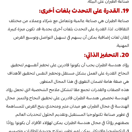
صناعة الطيران على البيئة.
19. القدرة على التحدث بلغات أخرى:
صناعة الطيران هي صناعة عالمية وتتعامل مع شركاء وعملاء من مختلف
الثقافات. لذا، القدرة على التحدث بلغات أخرى بجدية قد تكون ميزة كبيرة.
إتقان لغات إضافية يمكن أن يسهم في تسهيل التواصل وتوسيع الفرص
المهنية.
20. التحفيز الذاتي:
روّاد هندسة الطيران يجب أن يكونوا قادرين على تحفيز أنفسهم لتحقيق
النجاح. القدرة على العمل بشكل مستقل وتحفيز النفس لتحقيق الأهداف
هي صفة هامة لضمان التفوق في هذا المجال المتطور.
هذه الصفات والقدرات تجمع معًا لتشكل ملامح الشخصية التي تجعل روّاد
الهندسة تخصص هندسة الطيران قادرين على تحقيق النجاح والتميز. مجال
الهندسة في مجال الطيران هو ميدان مثير ومتحدي يتيح الفرص للمساهمة
في تطوير صناعة تكنولوجيا المستقبل وتقديم الحلول لتحديات العالم.
بصفتهم روّادًا في مجال هندسة الطيران، يمكن لهؤلاء الأفراد أن يكونوا روادًا
في التكنولوجيا والابتكار. يمكن لهم تطوير نماذج جديدة للطائرات، وتصميم