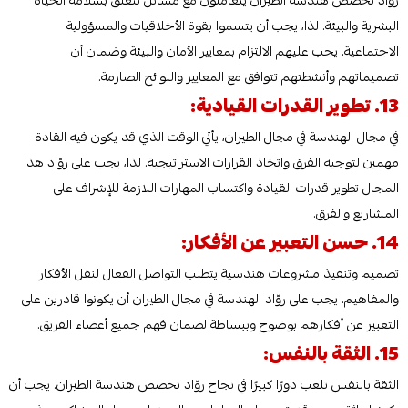
روّاد تخصص هندسة الطيران يتعاملون مع مسائل تتعلق بسلامة الحياة
البشرية والبيئة. لذا، يجب أن يتسموا بقوة الأخلاقيات والمسؤولية
الاجتماعية. يجب عليهم الالتزام بمعايير الأمان والبيئة وضمان أن
تصميماتهم وأنشطتهم تتوافق مع المعايير واللوائح الصارمة.
13. تطوير القدرات القيادية:
في مجال الهندسة في مجال الطيران، يأتي الوقت الذي قد يكون فيه القادة
مهمين لتوجيه الفرق واتخاذ القرارات الاستراتيجية. لذا، يجب على روّاد هذا
المجال تطوير قدرات القيادة واكتساب المهارات اللازمة للإشراف على
المشاريع والفرق.
14. حسن التعبير عن الأفكار:
تصميم وتنفيذ مشروعات هندسية يتطلب التواصل الفعال لنقل الأفكار
والمفاهيم. يجب على روّاد الهندسة في مجال الطيران أن يكونوا قادرين على
التعبير عن أفكارهم بوضوح وببساطة لضمان فهم جميع أعضاء الفريق.
15. الثقة بالنفس:
الثقة بالنفس تلعب دورًا كبيرًا في نجاح روّاد تخصص هندسة الطيران. يجب أن