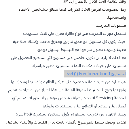
وفقاً لقائمة الحد الأدنى للأعطال (MEL).
ربط المعلومات لغرض اتخاذ القرارات فيما يتعلق بتشخيص الأخطاء
وتصحيحها.
مستويات التدريب:
تشتمل دورات التدريب على نوع طائرة معين على ثلاث مستويات:
حيث يكون كل مستوى ذو عمق تدريبي ومعرفي محدد وكذلك صلاحية
معينة وسوف نحاول شرحها مع التبسيط ليسهل فهمها
مع العلم لا يلزم ان تكون حاصل على مستوى لكي تستطيع الحصول على
مستوى أعلى حيث بإمكانك البدأ بالمستوى الاعلى مباشرة.
المستوى 1 Level (1) Familiarization
هو عبارة عن نظرة عامة مختصرة على هيكل الطائرة وأنظمتها ومحركاتها
وأجزائها يتيح للمشترك المعرفة العامة عن هذا الطراز من الطائرات وتقديم
الخدمة Servicing له تحت إشراف شخص مؤهل ولا يحق له تقديم أي
أعمال على الطائرة أو التوقيع على المستندات والوثائق.
وعند الانتهاء من تدريب المستوى الأول، سيكون المشارك قادرًا على:
تقديم وصف بسيط للموضوع بأكمله، باستخدام الكلمات والأمثلة الشائعة،