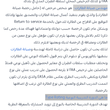
FAA و كذلك الترخيص المحلي لسلطة الطيران المدني في بلدك.
مهندس صيانة الطائرات :
هو شخص مرخص له (حامل رخصة صيانة
الطائرات) والذي يقوم بتنفيذ أعمال صيانة الطائرات والتصديق عليها وكذلك
التوقيع على الافراج عن الطائرة للدخول بالخدمة Return to service
وبشكل عام تكون الرخصة حسب دولتك واعتماداتها فهناك عدة رخص كما
ذكرنا لكم بالاعلى ولكن بعضها يلزم ان تكون مؤهل على نوع معين من
الطائرات ومضافة في الرخصة لديك وبعضها لايلزم ذلك.
لذلك يجب ان تكون حاصل على دراسة كاملة لهندسة و
صيانة الطائرات
بشقيها بكالوريوس أو دبلوم لكي يتم قبول تأهيلك النوعي على الطائرات.
وتختلف متطلبات سلطات الطيران في معايير الحصول على تأهيل نوعي فمثلاً
الحاصلين على ترخيص FAA لا يلزمه الحصول على تدريب عملي على نوع
الطائرة ويكتفى بالتدريب النظري بعكس نظام EASA والذي يلزم ان تكون
اتممت التدريب النظري والعملي على نوع الطائرة التي ترغب في اضافتها
بالرخصة.
ما هي الدورة التدريبية النوعية Type Rating
تهدف الدورة التدريبية الخاصة بالنوع إلى تزويد المشارك بالمعرفة النظرية