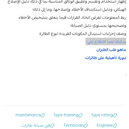
إظهار استخدام وتفسير وتطبيق الوثائق المناسبة بما في ذلك دليل الإصلاح
الهيكلي، ودليل استكشاف الأخطاء وإصلاحها، وما إلى ذلك؛
ربط المعلومات لغرض اتخاذ القرارات فيما يتعلق بتشخيص الأخطاء
وتصحيحها بمستوى دليل الصيانة؛
وصف إجراءات استبدال المكونات الفريدة لنوع الطائرة
يمكنك ايضا الاطلاع علي :
ماهو طب الطيران
دِورة تأهيلية على طائرات
.
maintenance
type training
type rating
Engineer
Technician
فني صيانة طائرات