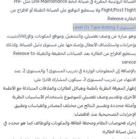
الصيانة الروتينية المقررة في صيانة الخط Line Maintenance مثل Pre-
Flight/Post Flight ولا يستطيع التوقيع على الصيانة الثقيلة أو الافراج عن
الطائرة Release
المستوى 3 Level (3) Type Rating
وهو عبارة عن وصف تفصيلي، والتشغيل، وموقع المكونات، والإزالة/التثبيت،
وإجراءات واستكشاف الأعطال وإصلاحها على مستوى دليل الصيانة. وكذلك
يستطيع الافراج عن الطائرة بعد الصيانات الخفيفة والثقيلة Release to
service
بالإضافة إلى المعلومات الواردة في تدريب المستوى 1 والمستوى 2، عند
الانتهاء من تدريب المستوى 3، سيكون المشارك قادرًا على:
إظهار المعرفة النظرية بأنظمة وهياكل الطائرات والعلاقات المتبادلة مع الأنظمة
الأخرى، وتقديم وصف تفصيلي للموضوع باستخدام الأساسيات النظرية
وأمثلة محددة وتفسير النتائج من مختلف المصادر والقياسات وتطبيق
الإجراءات التصحيحية عند الاقتضاء؛
إجراء فحوصات النظام ومحطة الطاقة والمكونات والوظائف كما هو محدد في
دليل صيانة الطائرة؛