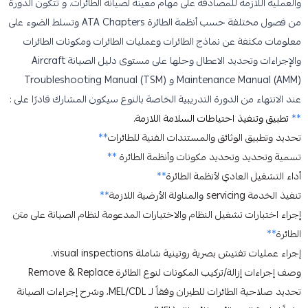
والعملية اللازمة للمصادقة على مهام معينة لصيانة الطائرات. و تتكون الدورة
من فصول مختلفة حسب أنظمة الطائرة ATA Chapters وتسلط الضوء على
معلومات مكثفة عن نماذج الطائرات وعمليات الطائرات ومكونات الطائرات
والإجراءات وتحديد الاعطال وحلها على مستوى دليل الصيانة Aircraft
Maintenance Manual (AMM) و Troubleshooting Manual (TSM)
عند الانتهاء من الدورة التدريبية الخاصة بالنوع سيكون المشارك قادرًا على :
**
تطبيق وتنفيذ احتياطات السلامة اللازمة.
تحديد وتطبيق الوثائق والمستندات الفنية للطائرات
**
تسمية وتحديد وتحديد مكونات وأنظمة الطائرة
**
أداء التشغيل العادي لأنظمة الطائرة
**
تنفيذ الخدمة servicing والمناولة الأرضية اللازمة
**
إجراء اختبارات تشغيل النظام والاختبارات المدعومة لنظام الصيانة على متن
الطائرة
**
إجراء عمليات تفتيش بصرية روتينية شاملة visual inspections.
وصف إجراءات إزالة/تركيب المكونات لنوع الطائرة Remove & Replace
تحديد صلاحية الطائرات للطيران وفقاً لـ MEL/CDL، وشرح إجراءات الصيانة