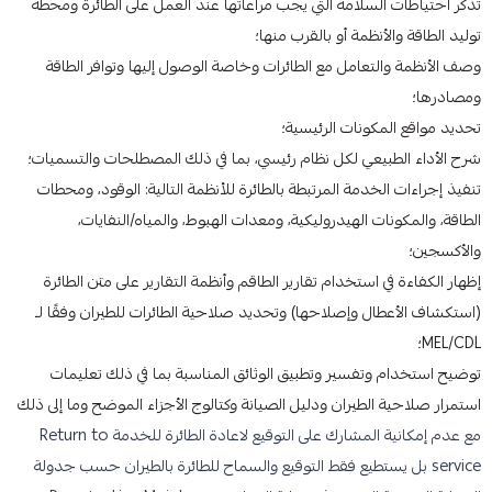
تذكر احتياطات السلامة التي يجب مراعاتها عند العمل على الطائرة ومحطة
توليد الطاقة والأنظمة أو بالقرب منها؛
وصف الأنظمة والتعامل مع الطائرات وخاصة الوصول إليها وتوافر الطاقة
ومصادرها؛
تحديد مواقع المكونات الرئيسية؛
شرح الأداء الطبيعي لكل نظام رئيسي، بما في ذلك المصطلحات والتسميات؛
تنفيذ إجراءات الخدمة المرتبطة بالطائرة للأنظمة التالية: الوقود، ومحطات
الطاقة، والمكونات الهيدروليكية، ومعدات الهبوط، والمياه/النفايات،
والأكسجين؛
إظهار الكفاءة في استخدام تقارير الطاقم وأنظمة التقارير على متن الطائرة
(استكشاف الأعطال وإصلاحها) وتحديد صلاحية الطائرات للطيران وفقًا لـ
MEL/CDL؛
توضيح استخدام وتفسير وتطبيق الوثائق المناسبة بما في ذلك تعليمات
استمرار صلاحية الطيران ودليل الصيانة وكتالوج الأجزاء الموضح وما إلى ذلك
مع عدم إمكانية المشارك على التوقيع لاعادة الطائرة للخدمة Return to
service بل يستطيع فقط التوقيع والسماح للطائرة بالطيران حسب جدولة